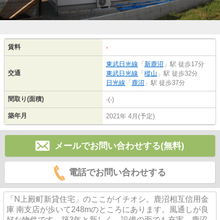
賃料
-
東武日光線
「
新鹿沼
」駅 徒歩17分
交通
東武日光線
「
樅山
」駅 徒歩32分
日光線
「
鹿沼
」駅 徒歩37分
間取り(面積)
-(-)
築年月
2021年 4月(予定)
メールでお問い合わせする(無料)
電話でお問い合わせする
「N上殿町新貸住宅」のここがイチオシ。鹿沼相互信用金
庫 南支店が歩いて248mのところにあります。風通しが良
好な物件です。築3年と新しく、設備の面でも充実。鹿沼