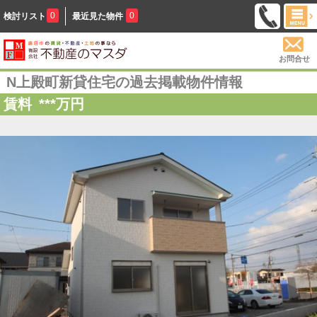
0
0
検討リスト
最近見た物件
お問合せ
N上殿町新貸住宅の過去掲載物件情報
賃料
***
万円