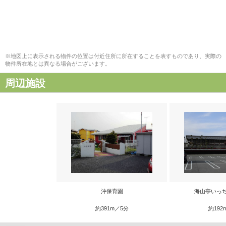
※地図上に表示される物件の位置は付近住所に所在することを表すものであり、実際の
物件所在地とは異なる場合がございます。
周辺施設
沖保育園
海山亭いっ
約391m／5分
約192