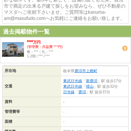
市で満足の出来る戸建て探しをお望みなら、ぜひ不動産の
マスダへご依頼下さいませ。ご質問等はkanuma-
am@masufudo.comへお気軽にご連絡をお願い致します。
過去掲載物件一覧
***
万円
(管理費・共益費 ***円)
敷：***｜礼：***
1-2階 / *** / ***
所在地
栃木県
鹿沼市
上殿町
東武日光線
「
新鹿沼
」駅 徒歩17分
交通
東武日光線
「
樅山
」駅 徒歩32分
日光線
「
鹿沼
」駅 徒歩37分
賃料
-
管理費等
-
面積
-