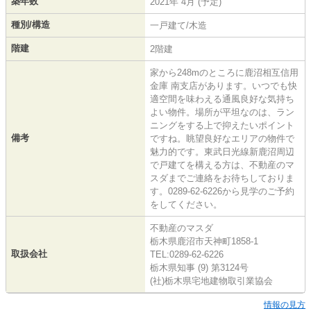
築年数
2021年 4月 (予定)
種別/構造
一戸建て/木造
階建
2階建
家から248mのところに鹿沼相互信用
金庫 南支店があります。いつでも快
適空間を味わえる通風良好な気持ち
よい物件。場所が平坦なのは、ラン
ニングをする上で抑えたいポイント
備考
ですね。眺望良好なエリアの物件で
魅力的です。東武日光線新鹿沼周辺
で戸建てを構える方は、不動産のマ
スダまでご連絡をお待ちしておりま
す。0289-62-6226から見学のご予約
をしてください。
不動産のマスダ
栃木県鹿沼市天神町1858-1
取扱会社
TEL:0289-62-6226
栃木県知事 (9) 第3124号
(社)栃木県宅地建物取引業協会
情報の見方