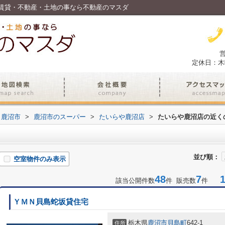
賃貸・不動産・土地の事なら不動産のマスダ
営
定休日：木
鹿沼市
>
鹿沼市のスーパー
>
たいらや鹿沼店
>
たいらや鹿沼店の近く
並び順：
空室物件のみ表示
48
7
1-
該当公開件数
件 販売数
件
ＹＭＮ貝島蛇坂貸住宅
栃木県
鹿沼市
貝島町
642-1
住所