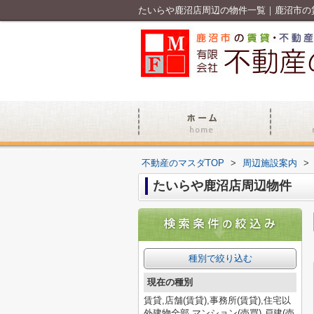
たいらや鹿沼店周辺の物件一覧｜鹿沼市の
不動産のマスダTOP
>
周辺施設案内
>
たいらや鹿沼店周辺物件
種別で絞り込む
現在の種別
賃貸,店舗(賃貸),事務所(賃貸),住宅以
外建物全部,マンション(売買),戸建(売