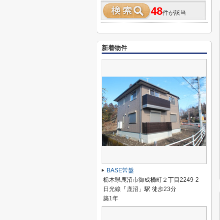
48
件が該当
新着物件
BASE常盤
栃木県鹿沼市御成橋町２丁目2249-2
日光線「鹿沼」駅 徒歩23分
築1年