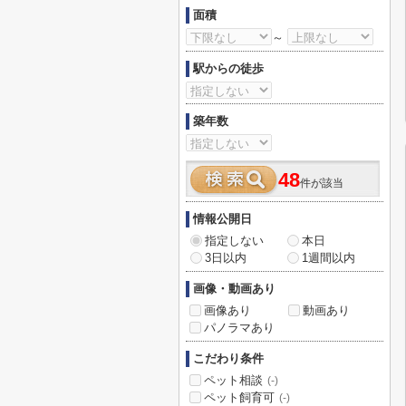
面積
～
駅からの徒歩
築年数
48
件が該当
情報公開日
指定しない
本日
3日以内
1週間以内
画像・動画あり
画像あり
動画あり
パノラマあり
こだわり条件
ペット相談
(-)
ペット飼育可
(-)