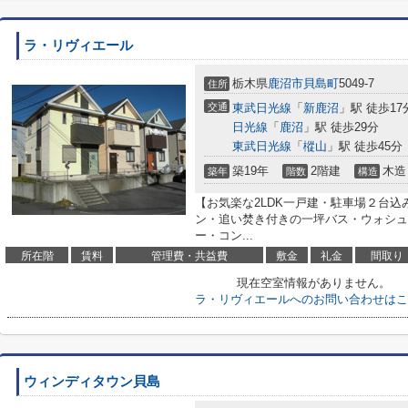
ラ・リヴィエール
栃木県
鹿沼市
貝島町
5049-7
住所
交通
東武日光線
「
新鹿沼
」駅 徒歩17
日光線
「
鹿沼
」駅 徒歩29分
東武日光線
「
樅山
」駅 徒歩45分
築19年
2階建
木造
築年
階数
構造
【お気楽な2LDK一戸建・駐車場２台
ン・追い焚き付きの一坪バス・ウォシュ
ー・コン...
所在階
賃料
管理費・共益費
敷金
礼金
間取り
現在空室情報がありません。
ラ・リヴィエールへのお問い合わせはこ
ウィンディタウン貝島