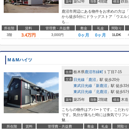
築52年
4階建
鉄筋
築年
階数
構造
鹿沼市周辺にある物件をお求めの方は「
から徒歩5分にドラッグストア「ウエル
も...
所在階
賃料
管理費・共益費
敷金
礼金
間取り
3.4
万円
0ヶ月
0ヶ月
3階
3,000円
1LDK
M＆Mハイツ
栃木県
鹿沼市
緑町
１丁目7-15
住所
交通
日光線
「
鹿沼
」駅 徒歩20分
東武日光線
「
新鹿沼
」駅 徒歩33
東武日光線
「
北鹿沼
」駅 徒歩57
築25年
2階建
木造
築年
階数
構造
こちらの物件はアパートです。こだわり
です。気分が落ちた時には換気でリフレ
魅...
所在階
賃料
管理費・共益費
敷金
礼金
間取り