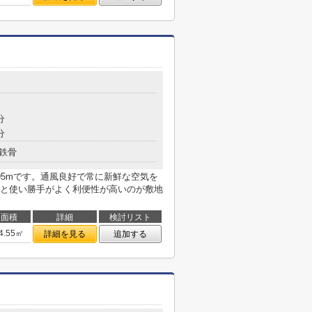
分
分
鉄骨
95mです。通風良好で常に新鮮な空気を
と使い勝手がよく利便性が高いのが敷地
面積
詳細
検討リスト
4.55㎡
詳細を見る
追加する