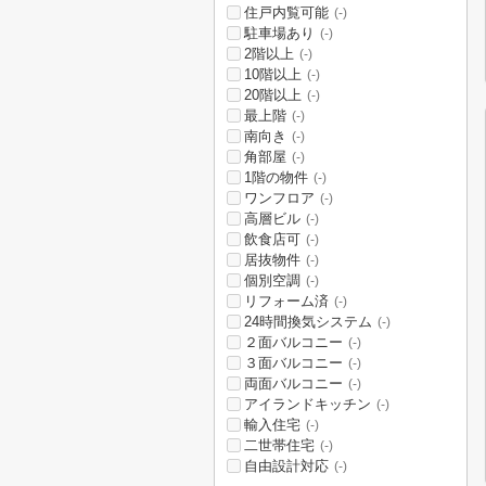
住戸内覧可能
(-)
駐車場あり
(-)
2階以上
(-)
10階以上
(-)
20階以上
(-)
最上階
(-)
南向き
(-)
角部屋
(-)
1階の物件
(-)
ワンフロア
(-)
高層ビル
(-)
飲食店可
(-)
居抜物件
(-)
個別空調
(-)
リフォーム済
(-)
24時間換気システム
(-)
２面バルコニー
(-)
３面バルコニー
(-)
両面バルコニー
(-)
アイランドキッチン
(-)
輸入住宅
(-)
二世帯住宅
(-)
自由設計対応
(-)