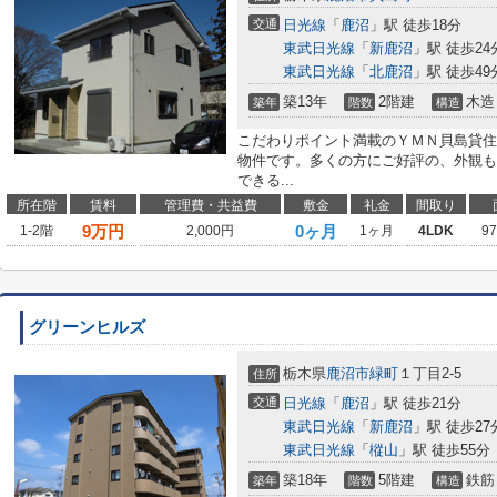
交通
日光線
「
鹿沼
」駅 徒歩18分
東武日光線
「
新鹿沼
」駅 徒歩24
東武日光線
「
北鹿沼
」駅 徒歩49
築13年
2階建
木造
築年
階数
構造
こだわりポイント満載のＹＭＮ貝島貸住
物件です。多くの方にご好評の、外観も
できる...
所在階
賃料
管理費・共益費
敷金
礼金
間取り
9
万円
0ヶ月
1-2階
2,000円
1ヶ月
4LDK
9
グリーンヒルズ
栃木県
鹿沼市
緑町
１丁目2-5
住所
交通
日光線
「
鹿沼
」駅 徒歩21分
東武日光線
「
新鹿沼
」駅 徒歩27
東武日光線
「
樅山
」駅 徒歩55分
築18年
5階建
鉄筋
築年
階数
構造