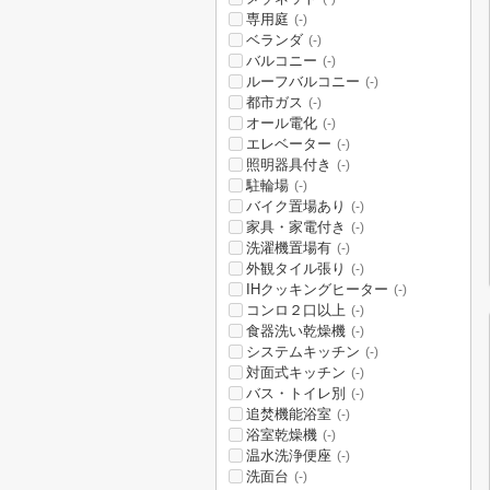
専用庭
(-)
ベランダ
(-)
バルコニー
(-)
ルーフバルコニー
(-)
都市ガス
(-)
オール電化
(-)
エレベーター
(-)
照明器具付き
(-)
駐輪場
(-)
バイク置場あり
(-)
家具・家電付き
(-)
洗濯機置場有
(-)
外観タイル張り
(-)
IHクッキングヒーター
(-)
コンロ２口以上
(-)
食器洗い乾燥機
(-)
システムキッチン
(-)
対面式キッチン
(-)
バス・トイレ別
(-)
追焚機能浴室
(-)
浴室乾燥機
(-)
温水洗浄便座
(-)
洗面台
(-)