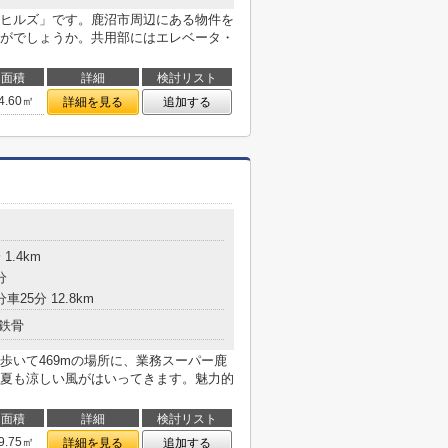
ヒルズ」です。鹿沼市周辺にある物件を
がでしょうか。共用部にはエレベータ・
面積
詳細
検討リスト
4.60㎡
詳細を見る
追加する
1.4km
分
車25分 12.8km
鉄骨
歩いて469mの場所に、業務スーパー鹿
夏も涼しい風がはいってきます。魅力的
面積
詳細
検討リスト
9.75㎡
詳細を見る
追加する