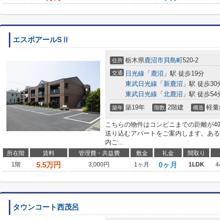
エスポアールSⅡ
栃木県
鹿沼市
貝島町
520-2
住所
交通
日光線
「
鹿沼
」駅 徒歩19分
東武日光線
「
新鹿沼
」駅 徒歩30
東武日光線
「
北鹿沼
」駅 徒歩54
築19年
2階建
軽量
築年
階数
構造
こちらの物件はコンビニまでの距離が4
送り込むアパートをご案内します。ある
内ご...
所在階
賃料
管理費・共益費
敷金
礼金
間取り
5.5
万円
0ヶ月
1階
3,000円
1ヶ月
1LDK
4
タウンコート西茂呂