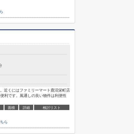
ら
分
。近くにはファミリーマート鹿沼栄町店
物に便利です。風通しの良い物件は利便性
面積
詳細
検討リスト
ちら