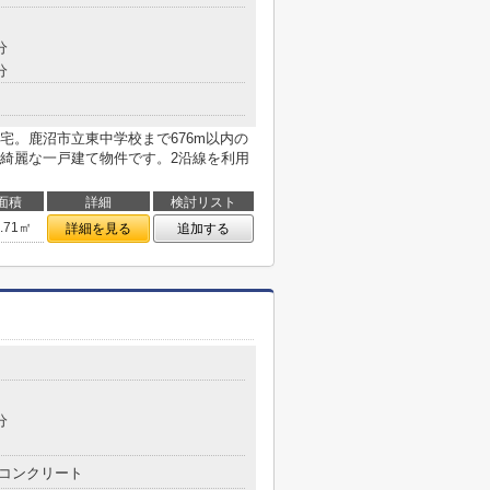
分
分
宅。鹿沼市立東中学校まで676m以内の
綺麗な一戸建て物件です。2沿線を利用
面積
詳細
検討リスト
7.71㎡
詳細を見る
追加する
分
コンクリート