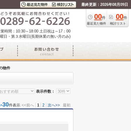
最終更新：2026年08月09日
00
00
件
件
最近見た物件
検討リスト
業時間：10:30～18:00 土日祝は～17：00
曜日・第３水曜日(長期休業の無い月のみ)
の物件
表示件数：
30
件表示
<<前へ
1
2
次へ>>
最初