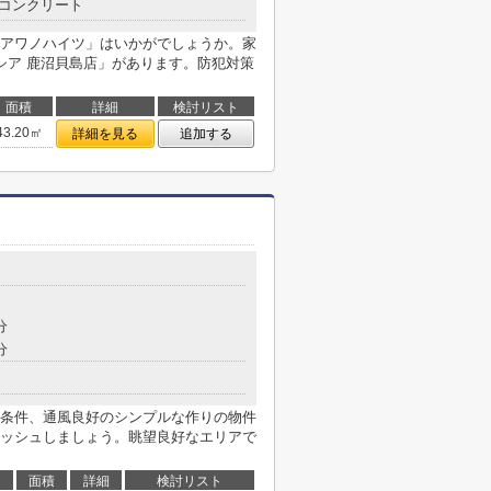
コンクリート
アワノハイツ」はいかがでしょうか。家
シア 鹿沼貝島店」があります。防犯対策
面積
詳細
検討リスト
43.20㎡
詳細を見る
追加する
分
分
条件、通風良好のシンプルな作りの物件
ッシュしましょう。眺望良好なエリアで
面積
詳細
検討リスト