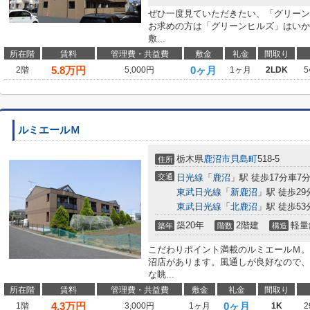
ぜひ一度見ていただきたい、「グリーン
お求めの方は「グリーンヒルズ」はいか
敷...
所在階
賃料
管理費・共益費
敷金
礼金
間取り
5.8
万円
0ヶ月
2階
5,000円
1ヶ月
2LDK
5
ルミエールＭ
栃木県
鹿沼市
貝島町
518-5
住所
交通
日光線
「
鹿沼
」駅 徒歩17分車7分 
東武日光線
「
新鹿沼
」駅 徒歩29
東武日光線
「
北鹿沼
」駅 徒歩53分
築20年
2階建
軽量
築年
階数
構造
こだわりポイント満載のルミエールＭ。
沼店があります。風通しが良好なので、
な眺...
所在階
賃料
管理費・共益費
敷金
礼金
間取り
4.3
万円
0ヶ月
1階
3,000円
1ヶ月
1K
2