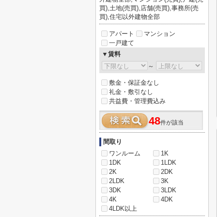
買),土地(売買),店舗(売買),事務所(売
買),住宅以外建物全部
アパート
マンション
一戸建て
▼賃料
～
敷金・保証金なし
礼金・敷引なし
共益費・管理費込み
48
件が該当
間取り
ワンルーム
1K
1DK
1LDK
2K
2DK
2LDK
3K
3DK
3LDK
4K
4DK
4LDK以上