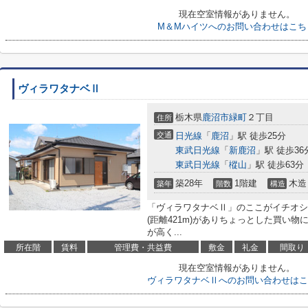
現在空室情報がありません。
M＆Mハイツへのお問い合わせはこち
ヴィラワタナベⅡ
栃木県
鹿沼市
緑町
２丁目
住所
交通
日光線
「
鹿沼
」駅 徒歩25分
東武日光線
「
新鹿沼
」駅 徒歩36
東武日光線
「
樅山
」駅 徒歩63分
築28年
1階建
木造
築年
階数
構造
「ヴィラワタナベⅡ」のここがイチオシ
(距離421m)がありちょっとした買い
が高く...
所在階
賃料
管理費・共益費
敷金
礼金
間取り
現在空室情報がありません。
ヴィラワタナベⅡへのお問い合わせはこ