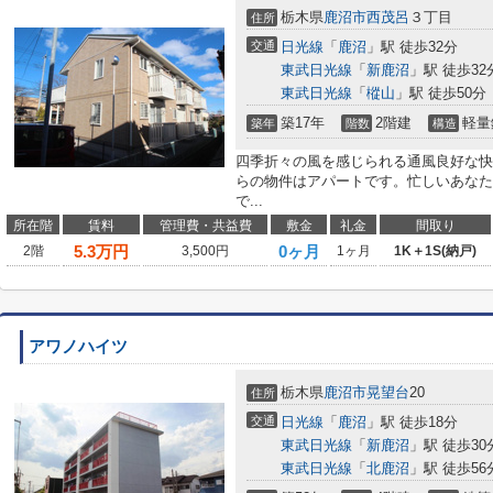
栃木県
鹿沼市
西茂呂
３丁目
住所
交通
日光線
「
鹿沼
」駅 徒歩32分
東武日光線
「
新鹿沼
」駅 徒歩32
東武日光線
「
樅山
」駅 徒歩50分
築17年
2階建
軽量
築年
階数
構造
四季折々の風を感じられる通風良好な快
らの物件はアパートです。忙しいあなた
で...
所在階
賃料
管理費・共益費
敷金
礼金
間取り
5.3
万円
0ヶ月
2階
3,500円
1ヶ月
1K＋1S(納戸)
アワノハイツ
栃木県
鹿沼市
晃望台
20
住所
交通
日光線
「
鹿沼
」駅 徒歩18分
東武日光線
「
新鹿沼
」駅 徒歩30
東武日光線
「
北鹿沼
」駅 徒歩56