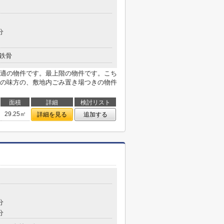
分
鉄骨
適の物件です。最上階の物件です。こち
の味方の、敷地内ごみ置き場つきの物件
面積
詳細
検討リスト
29.25㎡
詳細を見る
追加する
分
分