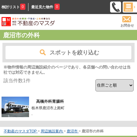
0
0
検討リスト
最近見た物件
お問合せ
鹿沼市の外科
スポットを絞り込む
※物件情報の周辺施設紹介のページであり、各店舗への問い合わせは当
社では対応できません。
該当件数
1
件
高橋外科胃腸科
栃木県鹿沼市上殿町
-
不動産のマスダTOP
>
周辺施設案内
>
鹿沼市
>
鹿沼市の外科