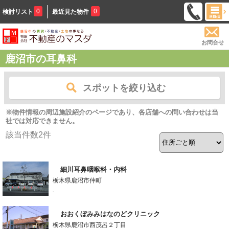
0
0
検討リスト
最近見た物件
お問合せ
鹿沼市の耳鼻科
スポットを絞り込む
※物件情報の周辺施設紹介のページであり、各店舗への問い合わせは当
社では対応できません。
該当件数
2
件
細川耳鼻咽喉科・内科
栃木県鹿沼市仲町
-
おおくぼみみはなのどクリニック
栃木県鹿沼市西茂呂２丁目